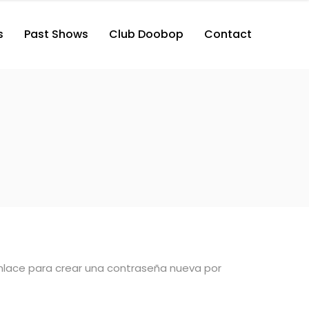
s
Past Shows
Club Doobop
Contact
 enlace para crear una contraseña nueva por