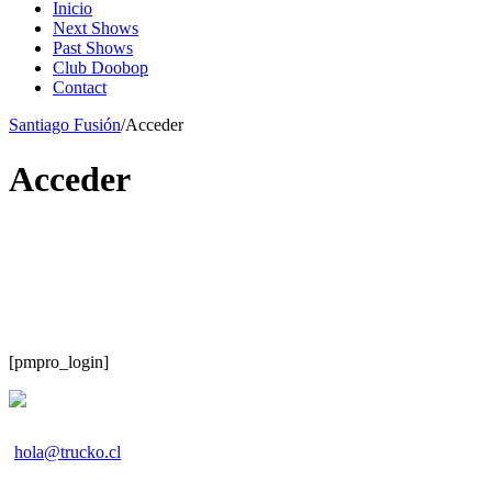
Inicio
Next Shows
Past Shows
Club Doobop
Contact
Santiago Fusión
/
Acceder
Acceder
[pmpro_login]
hola@trucko.cl