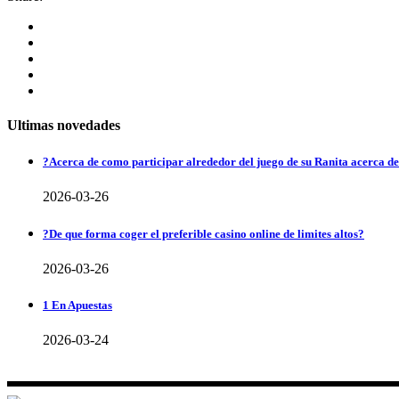
Ultimas novedades
?Acerca de como participar alrededor del juego de su Ranita acerca d
2026-03-26
?De que forma coger el preferible casino online de limites altos?
2026-03-26
1 En Apuestas
2026-03-24